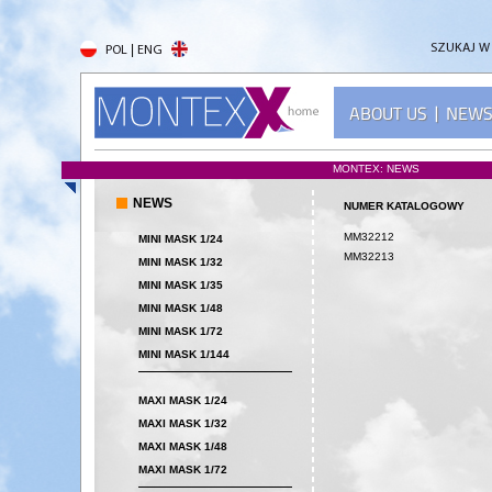
|
SZUKAJ W
POL
ENG
|
ABOUT US
NEW
MONTEX: NEWS
NEWS
NUMER KATALOGOWY
MM32212
MINI MASK 1/24
MM32213
MINI MASK 1/32
MINI MASK 1/35
MINI MASK 1/48
MINI MASK 1/72
MINI MASK 1/144
MAXI MASK 1/24
MAXI MASK 1/32
MAXI MASK 1/48
MAXI MASK 1/72